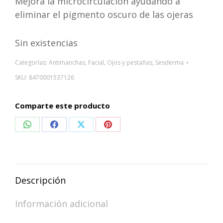
Mejora la microcirculación ayudando a
eliminar el pigmento oscuro de las ojeras
Sin existencias
Categorías:
Antimanchas
,
Facial
,
Ojos y pestañas
,
Sesderma
SKU:
8470001537126
Comparte este producto
Compartir
Compartir
Compartir
Compartir
en
en
en
en
WhatsApp
Facebook
X
Pinterest
Descripción
Información adicional