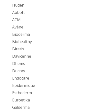
Huden
Abbott
ACM
Avène
Bioderma
Biohealthy
Biretix
Davicenne
Dhems
Ducray
Endocare
Epidermique
Esthederm
Euroetika
Galderma