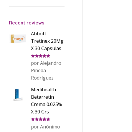
Recent reviews
Abbott
Tretinex 20Mg
X 30 Capsulas
Valorado
por Alejandro
con
5
de 5
Pineda
Rodríguez
Medihealth
Betarretin
Crema 0.025%
X 30 Grs
Valorado
por Anónimo
con
5
de 5