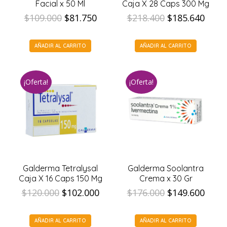
Facial x 50 Ml
Caja X 28 Caps 300 Mg
El
El
El
El
$
109.000
$
81.750
$
218.400
$
185.640
precio
precio
precio
prec
original
actual
original
actua
AÑADIR AL CARRITO
AÑADIR AL CARRITO
era:
es:
era:
es:
$109.000.
$81.750.
$218.400.
$185.
¡Oferta!
¡Oferta!
Galderma Tetralysal
Galderma Soolantra
Caja X 16 Caps 150 Mg
Crema x 30 Gr
El
El
El
El
$
120.000
$
102.000
$
176.000
$
149.600
precio
precio
precio
prec
original
actual
original
actua
AÑADIR AL CARRITO
AÑADIR AL CARRITO