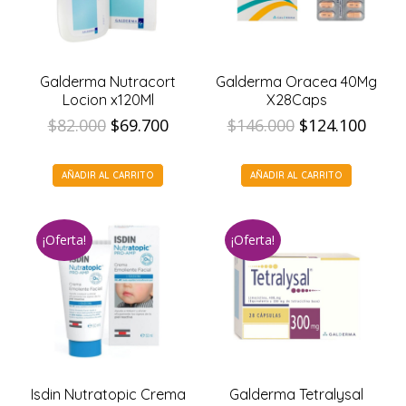
Galderma Nutracort
Galderma Oracea 40Mg
Locion x120Ml
X28Caps
El
El
El
El
$
82.000
$
69.700
$
146.000
$
124.100
precio
precio
precio
prec
original
actual
original
actua
AÑADIR AL CARRITO
AÑADIR AL CARRITO
era:
es:
era:
es:
$82.000.
$69.700.
$146.000.
$124.
¡Oferta!
¡Oferta!
Isdin Nutratopic Crema
Galderma Tetralysal