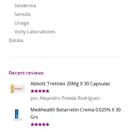
Sesderma
Sensilis
Uriage
Vichy Laboratoires
Básika
Recent reviews
Abbott Tretinex 20Mg X 30 Capsulas
Valorado
por Alejandro Pineda Rodríguez
con
5
de 5
Medihealth Betarretin Crema 0.025% X 30
Grs
Valorado