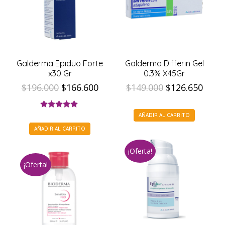
Galderma Epiduo Forte
Galderma Differin Gel
x30 Gr
0.3% X45Gr
El
El
El
El
$
196.000
$
166.600
$
149.000
$
126.650
precio
precio
precio
prec
original
actual
original
actua
Valorado con
AÑADIR AL CARRITO
5.00
de 5
era:
es:
era:
es:
AÑADIR AL CARRITO
$196.000.
$166.600.
$149.000.
$126.
¡Oferta!
¡Oferta!