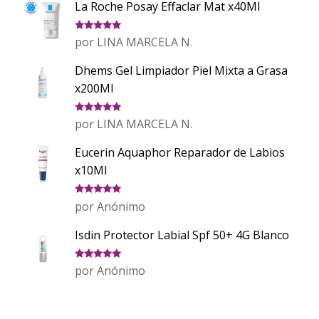
La Roche Posay Effaclar Mat x40Ml
Valorado
por LINA MARCELA N.
con
5
de 5
Dhems Gel Limpiador Piel Mixta a Grasa
x200Ml
Valorado
por LINA MARCELA N.
con
5
de 5
Eucerin Aquaphor Reparador de Labios
x10Ml
Valorado
por Anónimo
con
5
de 5
Isdin Protector Labial Spf 50+ 4G Blanco
Valorado
por Anónimo
con
5
de 5