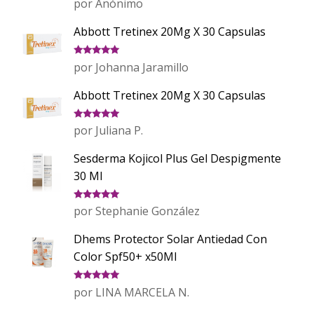
por Anónimo
con
5
de 5
Abbott Tretinex 20Mg X 30 Capsulas
Valorado
por Johanna Jaramillo
con
5
de 5
Abbott Tretinex 20Mg X 30 Capsulas
Valorado
por Juliana P.
con
5
de 5
Sesderma Kojicol Plus Gel Despigmente
30 Ml
Valorado
por Stephanie González
con
5
de 5
Dhems Protector Solar Antiedad Con
Color Spf50+ x50Ml
Valorado
por LINA MARCELA N.
con
5
de 5