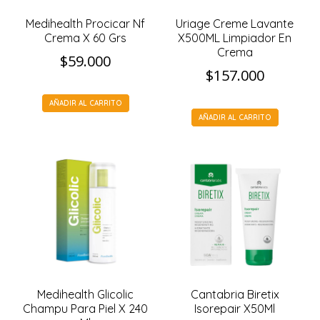
Medihealth Procicar Nf
Uriage Creme Lavante
Crema X 60 Grs
X500ML Limpiador En
Crema
$
59.000
$
157.000
AÑADIR AL CARRITO
AÑADIR AL CARRITO
Medihealth Glicolic
Cantabria Biretix
Champu Para Piel X 240
Isorepair X50Ml