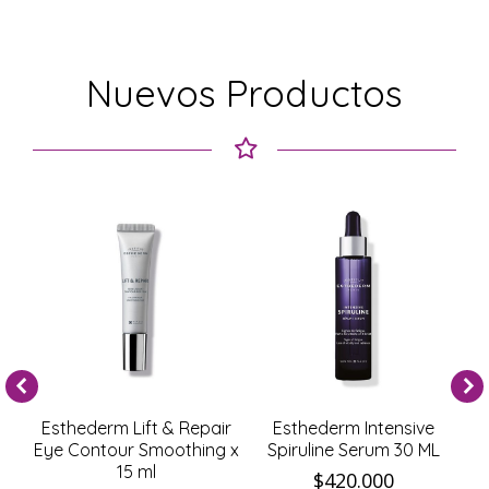
Nuevos Productos
 & Repair
Esthederm Intensive
Esthederm Age Prot
moothing x
Spiruline Serum 30 ML
Advance Serum 30 M
$
420.000
$
400.000