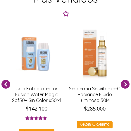
e
Isdin Fotoprotector
Sesderma Sesvitamin-C
 Xl
Fusion Water Magic
Radiance Fluido
Spf50+ Sin Color x50Ml
Luminoso 50Ml
$
142.100
$
285.000
Valorado con
AÑADIR AL CARRITO
4.83
de 5