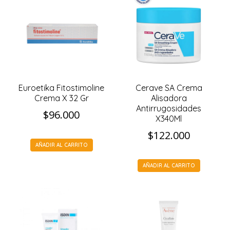
Euroetika Fitostimoline
Cerave SA Crema
Crema X 32 Gr
Alisadora
Antirrugosidades
$
96.000
X340Ml
$
122.000
AÑADIR AL CARRITO
AÑADIR AL CARRITO