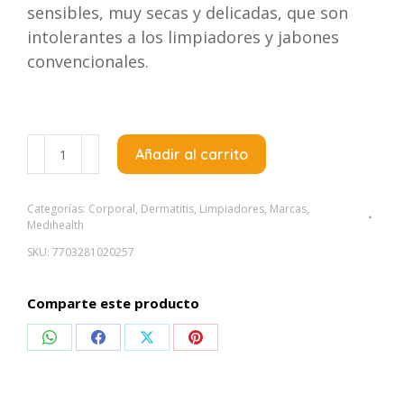
sensibles, muy secas y delicadas, que son
intolerantes a los limpiadores y jabones
convencionales.
Medihealth
Añadir al carrito
Aquatop
Limpiador
Categorías:
Corporal
,
Dermatitis
,
Limpiadores
,
Marcas
,
Liquido
Medihealth
x
SKU:
7703281020257
400
Ml
Comparte este producto
cantidad
Compartir
Compartir
Compartir
Compartir
en
en
en
en
WhatsApp
Facebook
X
Pinterest