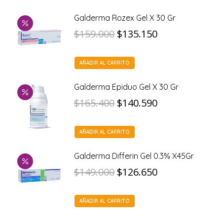
era:
es:
Galderma Rozex Gel X 30 Gr
$176.000.
El
$149.600.
El
$
159.000
$
135.150
precio
precio
AÑADIR AL CARRITO
original
actual
era:
es:
Galderma Epiduo Gel X 30 Gr
$159.000.
El
$135.150.
El
$
165.400
$
140.590
precio
precio
AÑADIR AL CARRITO
original
actual
era:
es:
Galderma Differin Gel 0.3% X45Gr
$165.400.
El
$140.590.
El
$
149.000
$
126.650
precio
precio
AÑADIR AL CARRITO
original
actual