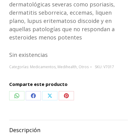
dermatológicas severas como psoriasis,
dermatitis seborreica, eccemas, liquen
plano, lupus eritematoso discoide y en
aquellas patologías que no respondan a
esteroides menos potentes
Sin existencias
Categorías:
Medicamentos
,
Medihealth
,
Otros
SKU:
V7017
Comparte este producto
Compartir
Compartir
Compartir
Compartir
en
en
en
en
WhatsApp
Facebook
X
Pinterest
Descripción