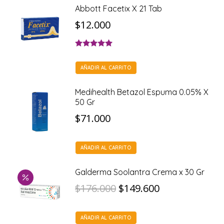
Abbott Facetix X 21 Tab
$
12.000
Valorado con
5.00
de 5
AÑADIR AL CARRITO
Medihealth Betazol Espuma 0.05% X
50 Gr
$
71.000
AÑADIR AL CARRITO
Galderma Soolantra Crema x 30 Gr
El
El
$
176.000
$
149.600
precio
precio
AÑADIR AL CARRITO
original
actual