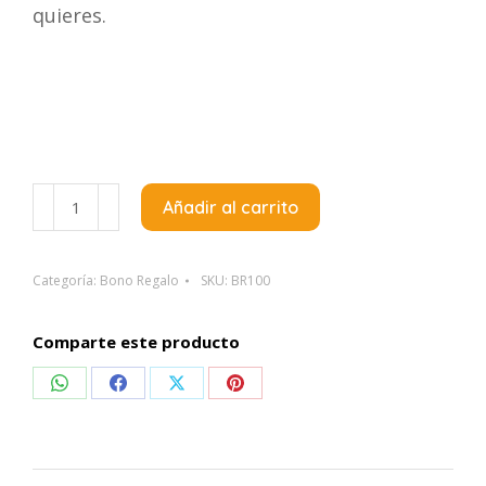
quieres.
Bono
Añadir al carrito
Regalo
$100.000
cantidad
Categoría:
Bono Regalo
SKU:
BR100
Comparte este producto
Compartir
Compartir
Compartir
Compartir
en
en
en
en
WhatsApp
Facebook
X
Pinterest