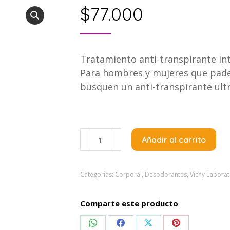
$
77.000
Tratamiento anti-transpirante inte
Para hombres y mujeres que padec
busquen un anti-transpirante ultr
Vichy
Añadir al carrito
Desodorante
Roll
On
Categorías:
Corporal
,
Desodorantes
,
Vichy Laborat
Stress
Resist
Comparte este producto
72h
Compartir
Compartir
Compartir
Compartir