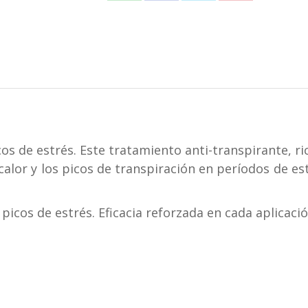
x
50
en
en
en
en
Ml
WhatsApp
Facebook
X
Pinterest
-
Rojo
cantidad
icos de estrés. Este tratamiento anti-transpirante, ri
calor y los picos de transpiración en períodos de es
n picos de estrés. Eficacia reforzada en cada aplicaci