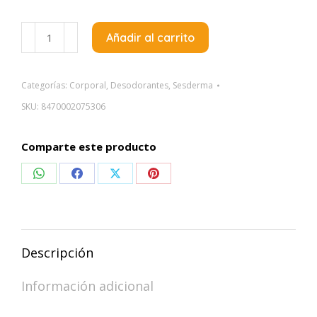
Sesderma
Añadir al carrito
Dryses
Desodorante
Mujer
Categorías:
Corporal
,
Desodorantes
,
Sesderma
75Ml
SKU:
8470002075306
cantidad
Comparte este producto
Compartir
Compartir
Compartir
Compartir
en
en
en
en
WhatsApp
Facebook
X
Pinterest
Descripción
Información adicional