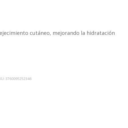
vejecimiento cutáneo, mejorando la hidratación
KU:
3760095252346