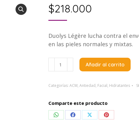
$
218.000
Duolys Légère lucha contra el en
en las pieles normales y mixtas.
Acm
Añadir al carrito
Duolys
Ligera
Crema
Categorías:
ACM
,
Antiedad
,
Facial
,
Hidratantes
S
Hidratante
Anti
Comparte este producto
Edad
Compartir
Compartir
Compartir
Compartir
X
40
en
en
en
en
Ml
WhatsApp
Facebook
X
Pinterest