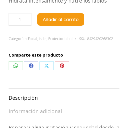
Hidrata intensamente y nutre los labios
Isdin
Añadir al carrito
Protector
Labial
Spf
Categorías:
Facial
,
Isdin
,
Protector labial
SKU:
8429420268302
50+
4G
Comparte este producto
Blanco
Compartir
Compartir
Compartir
Compartir
cantidad
en
en
en
en
WhatsApp
Facebook
X
Pinterest
Descripción
Información adicional
Repara y alivia irritación y sequedad desde la