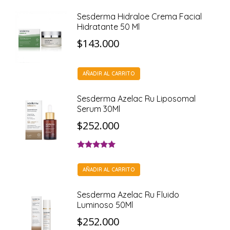
Sesderma Hidraloe Crema Facial
Hidratante 50 Ml
$
143.000
AÑADIR AL CARRITO
Sesderma Azelac Ru Liposomal
Serum 30Ml
$
252.000
Valorado con
5.00
de 5
AÑADIR AL CARRITO
Sesderma Azelac Ru Fluido
Luminoso 50Ml
$
252.000