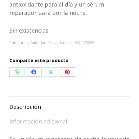
antioxidante para el día y un sérum
reparador para por la noche.
Sin existencias
Categorías:
Antiedad
,
Facial
,
Isdin
SKU:
V9036
Comparte este producto
Compartir
Compartir
Compartir
Compartir
en
en
en
en
WhatsApp
Facebook
X
Pinterest
Descripción
Información adicional