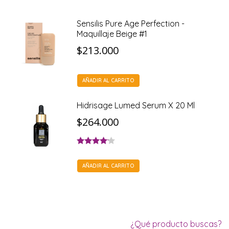
Sensilis Pure Age Perfection -
Maquillaje Beige #1
$
213.000
AÑADIR AL CARRITO
Hidrisage Lumed Serum X 20 Ml
$
264.000
Valorado
con
4.00
AÑADIR AL CARRITO
de 5
¿Qué producto buscas?