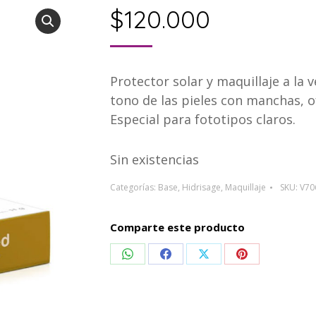
$
120.000
Protector solar y maquillaje a la
tono de las pieles con manchas, 
Especial para fototipos claros.
Sin existencias
Categorías:
Base
,
Hidrisage
,
Maquillaje
SKU:
V70
Comparte este producto
Compartir
Compartir
Compartir
Compartir
en
en
en
en
WhatsApp
Facebook
X
Pinterest