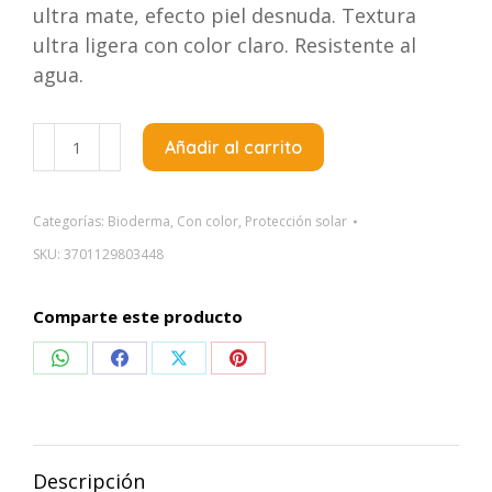
ultra mate, efecto piel desnuda. Textura
ultra ligera con color claro. Resistente al
agua.
Bioderma
Añadir al carrito
Photoderm
Nude
Touch
Categorías:
Bioderma
,
Con color
,
Protección solar
Claire
SKU:
3701129803448
x40ML
-
Comparte este producto
Tono
Claro
Compartir
Compartir
Compartir
Compartir
cantidad
en
en
en
en
WhatsApp
Facebook
X
Pinterest
Descripción