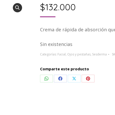
$
132.000
Crema de rápida de absorción que 
Sin existencias
Categorías:
Facial
,
Ojos y pestañas
,
Sesderma
S
Comparte este producto
Compartir
Compartir
Compartir
Compartir
en
en
en
en
WhatsApp
Facebook
X
Pinterest