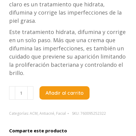
claro es un tratamiento que hidrata,
difumina y corrige las imperfecciones de la
piel grasa.
Este tratamiento hidrata, difumina y corrige
en un solo paso. Más que una crema que
difumina las imperfecciones, es también un
cuidado que previene su aparición limitando
la proliferación bacteriana y controlando el
brillo.
Acm
Añadir al carrito
Sebionex
Acti
Mat
Categorías:
ACM
,
Antiacné
,
Facial
SKU:
760095252322
Crema
Anti-
Comparte este producto