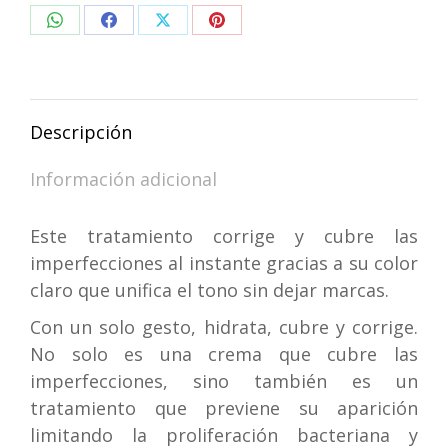
Imper
Compartir
Compartir
Compartir
Compartir
Tintada
X
en
en
en
en
40
WhatsApp
Facebook
X
Pinterest
Ml
Descripción
cantidad
Información adicional
Este tratamiento corrige y cubre las
imperfecciones al instante gracias a su color
claro que unifica el tono sin dejar marcas.
Con un solo gesto, hidrata, cubre y corrige.
No solo es una crema que cubre las
imperfecciones, sino también es un
tratamiento que previene su aparición
limitando la proliferación bacteriana y