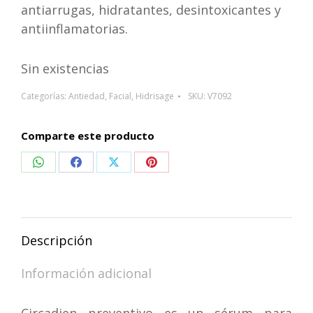
antiarrugas, hidratantes, desintoxicantes y
antiinflamatorias.
Sin existencias
Categorías:
Antiedad
,
Facial
,
Hidrisage
SKU:
V7092
Comparte este producto
Compartir
Compartir
Compartir
Compartir
en
en
en
en
WhatsApp
Facebook
X
Pinterest
Descripción
Información adicional