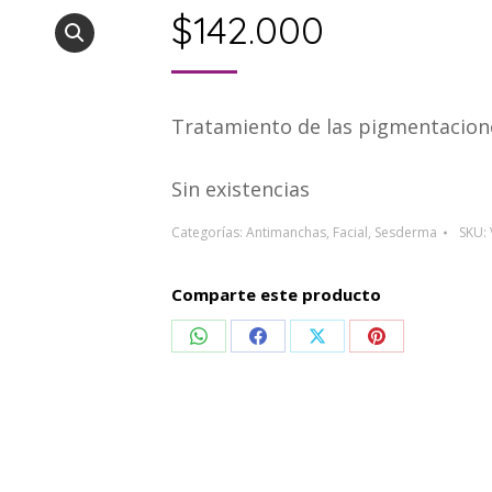
$
142.000
Tratamiento de las pigmentacion
Sin existencias
Categorías:
Antimanchas
,
Facial
,
Sesderma
SKU:
Comparte este producto
Compartir
Compartir
Compartir
Compartir
en
en
en
en
WhatsApp
Facebook
X
Pinterest