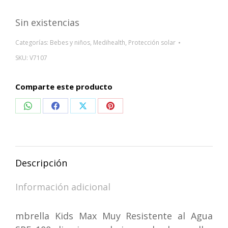
Sin existencias
Categorías:
Bebes y niños
,
Medihealth
,
Protección solar
SKU:
V7107
Comparte este producto
Compartir
Compartir
Compartir
Compartir
en
en
en
en
WhatsApp
Facebook
X
Pinterest
Descripción
Información adicional
mbrella Kids Max Muy Resistente al Agua