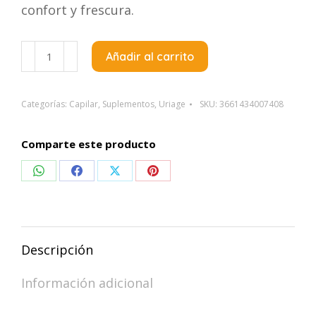
confort y frescura.
Uriage
Añadir al carrito
Ds
Hair
Champu
Categorías:
Capilar
,
Suplementos
,
Uriage
SKU:
3661434007408
Equilibrante
x
Comparte este producto
200
Compartir
Compartir
Compartir
Compartir
Ml
cantidad
en
en
en
en
WhatsApp
Facebook
X
Pinterest
Descripción
Información adicional