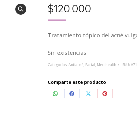
$
120.000
Tratamiento tópico del acné vulga
Sin existencias
Categorías:
Antiacné
,
Facial
,
Medihealth
SKU:
V7
Comparte este producto
Compartir
Compartir
Compartir
Compartir
en
en
en
en
WhatsApp
Facebook
X
Pinterest