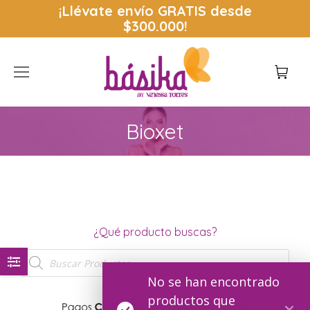
¡Llévate envío
GRATIS
desde
$300.000!
Bioxet
Estás aquí:
¿Qué producto buscas?
Búsqueda
de
productos
No se han encontrado
productos que