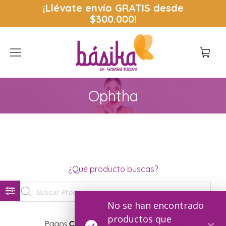
¡Llévate envío
GRATIS
desde
$300.000!
Ophtha
Estás aquí:
¿Qué producto buscas?
Búsqueda
de
productos
No se han encontrado
productos que