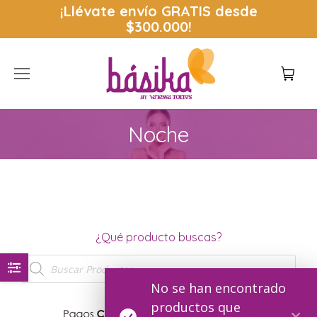
¡Llévate envío
GRATIS
desde
$300.000!
Noche
Estás aquí:
¿Qué producto buscas?
Búsqueda
de
productos
No se han encontrado
productos que