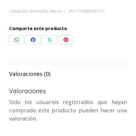
Champu
Cabello
Categorías:
Biohealthy
,
Marcas
SKU:
7709985267714
Graso
X240ML
Comparte este producto
cantidad
Compartir
Compartir
Compartir
Compartir
en
en
en
en
WhatsApp
Facebook
X
Pinterest
Valoraciones (0)
Valoraciones
Solo los usuarios registrados que hayan
comprado este producto pueden hacer una
valoración.