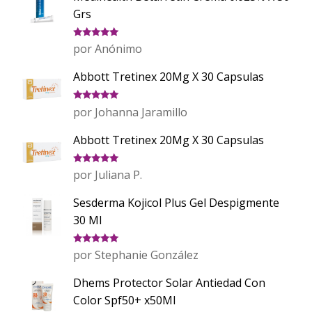
Grs
Valorado
por Anónimo
con
5
de 5
Abbott Tretinex 20Mg X 30 Capsulas
Valorado
por Johanna Jaramillo
con
5
de 5
Abbott Tretinex 20Mg X 30 Capsulas
Valorado
por Juliana P.
con
5
de 5
Sesderma Kojicol Plus Gel Despigmente
30 Ml
Valorado
por Stephanie González
con
5
de 5
Dhems Protector Solar Antiedad Con
Color Spf50+ x50Ml