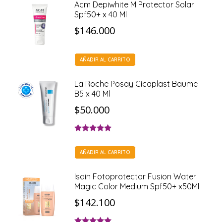
Acm Depiwhite M Protector Solar
Spf50+ x 40 Ml
$
146.000
AÑADIR AL CARRITO
La Roche Posay Cicaplast Baume
B5 x 40 Ml
$
50.000
Valorado con
5.00
de 5
AÑADIR AL CARRITO
Isdin Fotoprotector Fusion Water
Magic Color Medium Spf50+ x50Ml
$
142.100