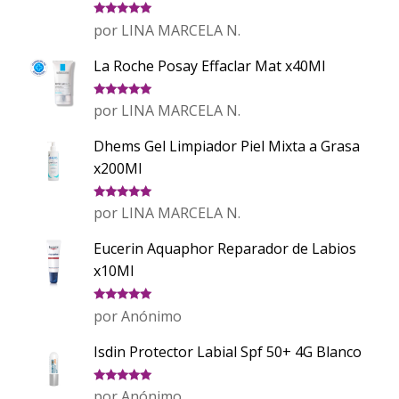
Valorado
por LINA MARCELA N.
con
5
de 5
La Roche Posay Effaclar Mat x40Ml
Valorado
por LINA MARCELA N.
con
5
de 5
Dhems Gel Limpiador Piel Mixta a Grasa
x200Ml
Valorado
por LINA MARCELA N.
con
5
de 5
Eucerin Aquaphor Reparador de Labios
x10Ml
Valorado
por Anónimo
con
5
de 5
Isdin Protector Labial Spf 50+ 4G Blanco
Valorado
por Anónimo