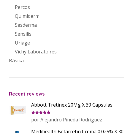
Percos
Quimiderm
Sesderma
Sensilis
Uriage
Vichy Laboratoires
Básika
Recent reviews
Abbott Tretinex 20Mg X 30 Capsulas
Valorado
por Alejandro Pineda Rodríguez
con
5
de 5
Medihealth Betarretin Crema 0.025% X 30