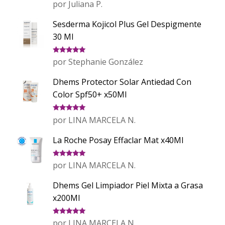
Valorado
por Juliana P.
con
5
de 5
Sesderma Kojicol Plus Gel Despigmente
30 Ml
Valorado
por Stephanie González
con
5
de 5
Dhems Protector Solar Antiedad Con
Color Spf50+ x50Ml
Valorado
por LINA MARCELA N.
con
5
de 5
La Roche Posay Effaclar Mat x40Ml
Valorado
por LINA MARCELA N.
con
5
de 5
Dhems Gel Limpiador Piel Mixta a Grasa
x200Ml
Valorado
por LINA MARCELA N.