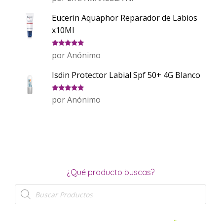
con
5
de 5
Eucerin Aquaphor Reparador de Labios
x10Ml
Valorado
por Anónimo
con
5
de 5
Isdin Protector Labial Spf 50+ 4G Blanco
Valorado
por Anónimo
con
5
de 5
¿Qué producto buscas?
Búsqueda
de
productos