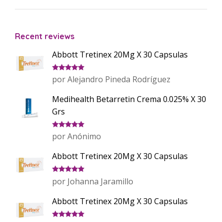
Recent reviews
Abbott Tretinex 20Mg X 30 Capsulas
Valorado
por Alejandro Pineda Rodríguez
con
5
de 5
Medihealth Betarretin Crema 0.025% X 30
Grs
Valorado
por Anónimo
con
5
de 5
Abbott Tretinex 20Mg X 30 Capsulas
Valorado
por Johanna Jaramillo
con
5
de 5
Abbott Tretinex 20Mg X 30 Capsulas