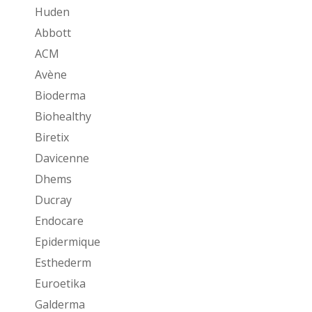
Huden
Abbott
ACM
Avène
Bioderma
Biohealthy
Biretix
Davicenne
Dhems
Ducray
Endocare
Epidermique
Esthederm
Euroetika
Galderma