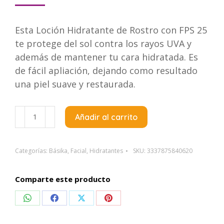
Esta Loción Hidratante de Rostro con FPS 25
te protege del sol contra los rayos UVA y
además de mantener tu cara hidratada. Es
de fácil apliación, dejando como resultado
una piel suave y restaurada.
Cerave
Añadir al carrito
Hidratante
Facial
Spf30
Categorías:
Básika
,
Facial
,
Hidratantes
SKU:
3337875840620
X52ML
cantidad
Comparte este producto
Compartir
Compartir
Compartir
Compartir
en
en
en
en