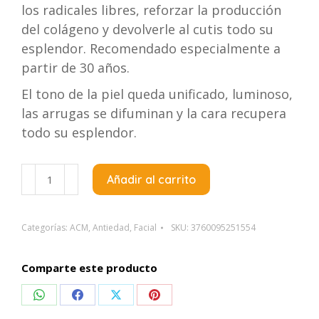
los radicales libres, reforzar la producción
del colágeno y devolverle al cutis todo su
esplendor. Recomendado especialmente a
partir de 30 años.
El tono de la piel queda unificado, luminoso,
las arrugas se difuminan y la cara recupera
todo su esplendor.
Acm
Añadir al carrito
Duolys
C
E
Categorías:
ACM
,
Antiedad
,
Facial
SKU:
3760095251554
Serum
Antioxidante
Comparte este producto
X
Compartir
Compartir
Compartir
Compartir
15