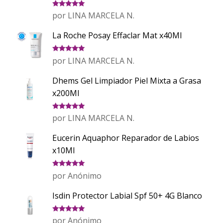
Valorado
por LINA MARCELA N.
con
5
de 5
La Roche Posay Effaclar Mat x40Ml
Valorado
por LINA MARCELA N.
con
5
de 5
Dhems Gel Limpiador Piel Mixta a Grasa
x200Ml
Valorado
por LINA MARCELA N.
con
5
de 5
Eucerin Aquaphor Reparador de Labios
x10Ml
Valorado
por Anónimo
con
5
de 5
Isdin Protector Labial Spf 50+ 4G Blanco
Valorado
por Anónimo