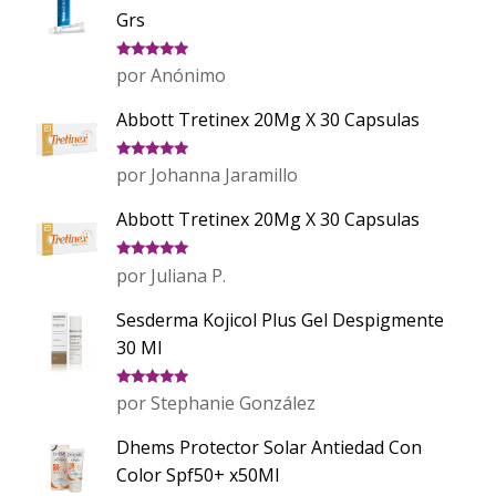
Grs
Valorado
por Anónimo
con
5
de 5
Abbott Tretinex 20Mg X 30 Capsulas
Valorado
por Johanna Jaramillo
con
5
de 5
Abbott Tretinex 20Mg X 30 Capsulas
Valorado
por Juliana P.
con
5
de 5
Sesderma Kojicol Plus Gel Despigmente
30 Ml
Valorado
por Stephanie González
con
5
de 5
Dhems Protector Solar Antiedad Con
Color Spf50+ x50Ml