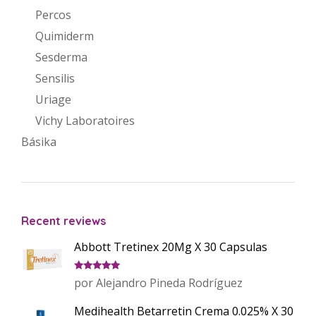
Percos
Quimiderm
Sesderma
Sensilis
Uriage
Vichy Laboratoires
Básika
Recent reviews
Abbott Tretinex 20Mg X 30 Capsulas
Valorado
por Alejandro Pineda Rodríguez
con
5
de 5
Medihealth Betarretin Crema 0.025% X 30