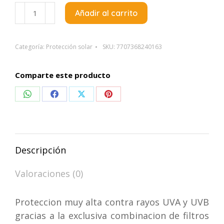
Epidermique
Añadir al carrito
Episoleil
Muy
Alta
Categoría:
Protección solar
SKU:
7707368240163
Proteccion
SPF65+
Comparte este producto
Neutro
Compartir
Compartir
Compartir
Compartir
X60ML
cantidad
en
en
en
en
WhatsApp
Facebook
X
Pinterest
Descripción
Valoraciones (0)
Proteccion muy alta contra rayos UVA y UVB
gracias a la exclusiva combinacion de filtros