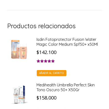
Productos relacionados
Isdin Fotoprotector Fusion Water
Magic Color Medium Spf50+ x50Ml
$
142.100
Valorado con
5.00
de 5
AÑADIR AL CARRITO
Medihealth Umbrella Perfect Skin
Tono Oscuro 50+ X50Gr
$
158.000