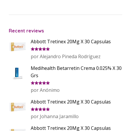
Recent reviews
Abbott Tretinex 20Mg X 30 Capsulas
Valorado
por Alejandro Pineda Rodríguez
con
5
de 5
Medihealth Betarretin Crema 0.025% X 30
Grs
Valorado
por Anónimo
con
5
de 5
Abbott Tretinex 20Mg X 30 Capsulas
Valorado
por Johanna Jaramillo
con
5
de 5
Abbott Tretinex 20Mg X 30 Capsulas