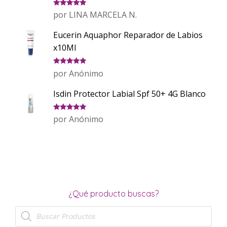
Valorado
por LINA MARCELA N.
con
5
de 5
Eucerin Aquaphor Reparador de Labios
x10Ml
Valorado
por Anónimo
con
5
de 5
Isdin Protector Labial Spf 50+ 4G Blanco
Valorado
por Anónimo
con
5
de 5
¿Qué producto buscas?
Búsqueda
de
productos