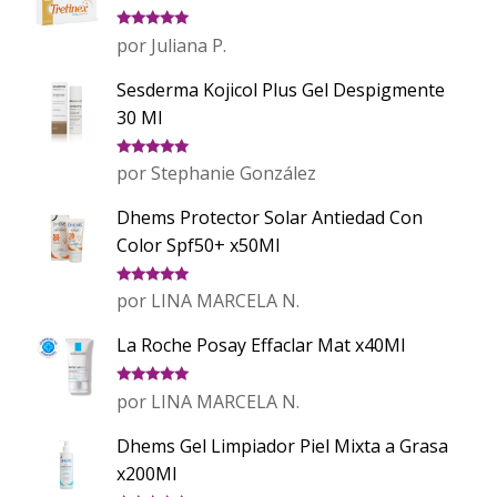
Valorado
por Juliana P.
con
5
de 5
Sesderma Kojicol Plus Gel Despigmente
30 Ml
Valorado
por Stephanie González
con
5
de 5
Dhems Protector Solar Antiedad Con
Color Spf50+ x50Ml
Valorado
por LINA MARCELA N.
con
5
de 5
La Roche Posay Effaclar Mat x40Ml
Valorado
por LINA MARCELA N.
con
5
de 5
Dhems Gel Limpiador Piel Mixta a Grasa
x200Ml