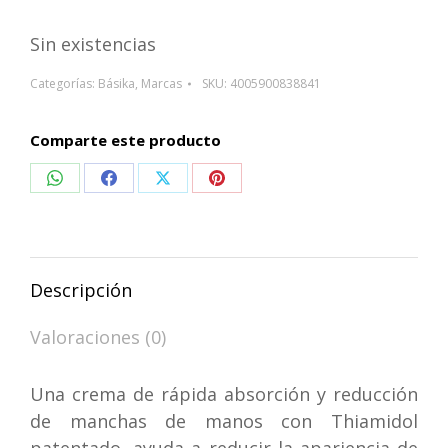
Sin existencias
Categorías:
Básika
,
Marcas
SKU:
4005900838841
Comparte este producto
Compartir
Compartir
Compartir
Compartir
en
en
en
en
WhatsApp
Facebook
X
Pinterest
Descripción
Valoraciones (0)
Una crema de rápida absorción y reducción
de manchas de manos con Thiamidol