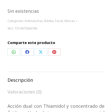
Sin existencias
Categorías:
Antimanchas
,
Básika
,
Facial
,
Marcas
SKU:
7319470066786
Comparte este producto
Compartir
Compartir
Compartir
Compartir
en
en
en
en
WhatsApp
Facebook
X
Pinterest
Descripción
Valoraciones (0)
Acción dual con Thiamidol y concentrado de