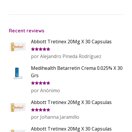
Recent reviews
Abbott Tretinex 20Mg X 30 Capsulas
Valorado
por Alejandro Pineda Rodríguez
con
5
de 5
Medihealth Betarretin Crema 0.025% X 30
Grs
Valorado
por Anónimo
con
5
de 5
Abbott Tretinex 20Mg X 30 Capsulas
Valorado
por Johanna Jaramillo
con
5
de 5
Abbott Tretinex 20Mg X 30 Capsulas