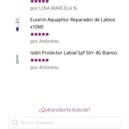
Valorado
por LINA MARCELA N.
con
5
de 5
Eucerin Aquaphor Reparador de Labios
x10Ml
Valorado
por Anónimo
con
5
de 5
Isdin Protector Labial Spf 50+ 4G Blanco
Valorado
por Anónimo
con
5
de 5
¿Qué producto buscas?
Búsqueda
de
productos