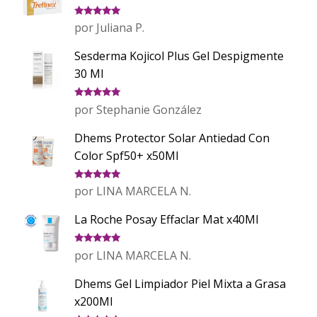
Valorado
por Juliana P.
con
5
de 5
Sesderma Kojicol Plus Gel Despigmente
30 Ml
Valorado
por Stephanie González
con
5
de 5
Dhems Protector Solar Antiedad Con
Color Spf50+ x50Ml
Valorado
por LINA MARCELA N.
con
5
de 5
La Roche Posay Effaclar Mat x40Ml
Valorado
por LINA MARCELA N.
con
5
de 5
Dhems Gel Limpiador Piel Mixta a Grasa
x200Ml