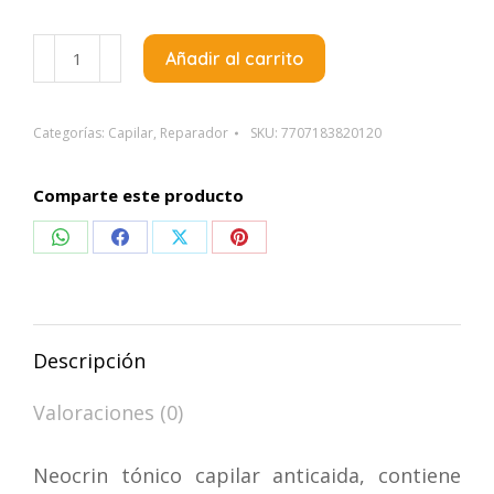
Fagron
Añadir al carrito
Neocrin
Tonico
Capilar
Categorías:
Capilar
,
Reparador
SKU:
7707183820120
Anticaida
X120Ml
Comparte este producto
cantidad
Compartir
Compartir
Compartir
Compartir
en
en
en
en
WhatsApp
Facebook
X
Pinterest
Descripción
Valoraciones (0)
Neocrin tónico capilar anticaida, contiene