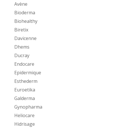
Avène
Bioderma
Biohealthy
Biretix
Davicenne
Dhems
Ducray
Endocare
Epidermique
Esthederm
Euroetika
Galderma
Gynopharma
Heliocare
Hidrisage