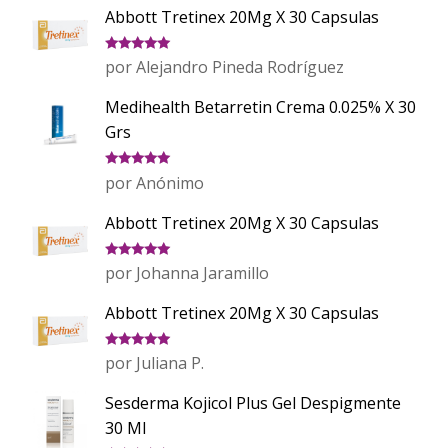
Abbott Tretinex 20Mg X 30 Capsulas
Valorado
por Alejandro Pineda Rodríguez
con
5
de 5
Medihealth Betarretin Crema 0.025% X 30
Grs
Valorado
por Anónimo
con
5
de 5
Abbott Tretinex 20Mg X 30 Capsulas
Valorado
por Johanna Jaramillo
con
5
de 5
Abbott Tretinex 20Mg X 30 Capsulas
Valorado
por Juliana P.
con
5
de 5
Sesderma Kojicol Plus Gel Despigmente
30 Ml