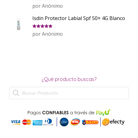
Valorado
por Anónimo
con
5
de 5
Isdin Protector Labial Spf 50+ 4G Blanco
Valorado
por Anónimo
con
5
de 5
¿Qué producto buscas?
Búsqueda
de
productos