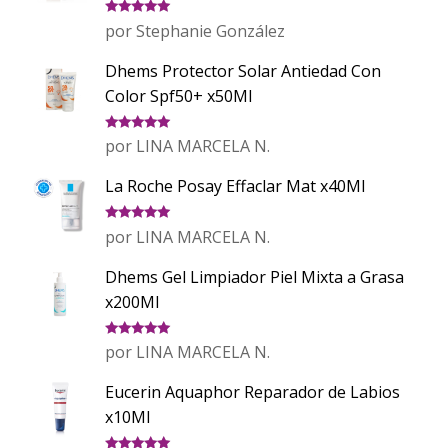
Valorado
por Stephanie González
con
5
de 5
Dhems Protector Solar Antiedad Con
Color Spf50+ x50Ml
Valorado
por LINA MARCELA N.
con
5
de 5
La Roche Posay Effaclar Mat x40Ml
Valorado
por LINA MARCELA N.
con
5
de 5
Dhems Gel Limpiador Piel Mixta a Grasa
x200Ml
Valorado
por LINA MARCELA N.
con
5
de 5
Eucerin Aquaphor Reparador de Labios
x10Ml