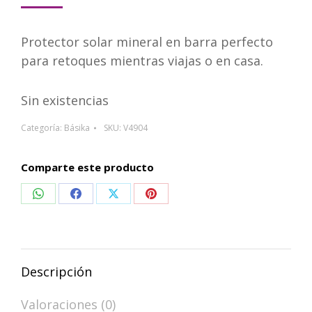
Protector solar mineral en barra perfecto
para retoques mientras viajas o en casa.
Sin existencias
Categoría:
Básika
SKU:
V4904
Comparte este producto
Compartir
Compartir
Compartir
Compartir
en
en
en
en
WhatsApp
Facebook
X
Pinterest
Descripción
Valoraciones (0)