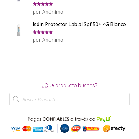
Valorado
por Anónimo
con
5
de 5
Isdin Protector Labial Spf 50+ 4G Blanco
Valorado
por Anónimo
con
5
de 5
¿Qué producto buscas?
Búsqueda
de
productos