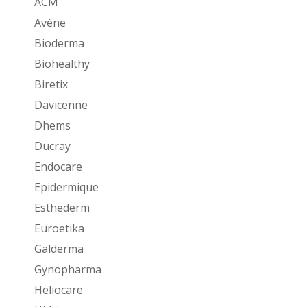
ACM
Avène
Bioderma
Biohealthy
Biretix
Davicenne
Dhems
Ducray
Endocare
Epidermique
Esthederm
Euroetika
Galderma
Gynopharma
Heliocare