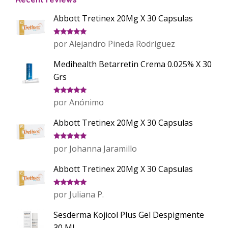
Abbott Tretinex 20Mg X 30 Capsulas
Valorado
por Alejandro Pineda Rodríguez
con
5
de 5
Medihealth Betarretin Crema 0.025% X 30
Grs
Valorado
por Anónimo
con
5
de 5
Abbott Tretinex 20Mg X 30 Capsulas
Valorado
por Johanna Jaramillo
con
5
de 5
Abbott Tretinex 20Mg X 30 Capsulas
Valorado
por Juliana P.
con
5
de 5
Sesderma Kojicol Plus Gel Despigmente
30 Ml