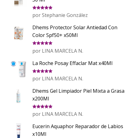
Valorado
por Stephanie González
con
5
de 5
Dhems Protector Solar Antiedad Con
Color Spf50+ x50Ml
Valorado
por LINA MARCELA N.
con
5
de 5
La Roche Posay Effaclar Mat x40Ml
Valorado
por LINA MARCELA N.
con
5
de 5
Dhems Gel Limpiador Piel Mixta a Grasa
x200Ml
Valorado
por LINA MARCELA N.
con
5
de 5
Eucerin Aquaphor Reparador de Labios
x10Ml