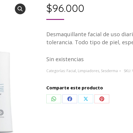
$
96.000
Desmaquillante facial de uso diar
tolerancia. Todo tipo de piel, esp
Sin existencias
Categorías:
Facial
,
Limpiadores
,
Sesderma
SKU:
Comparte este producto
Compartir
Compartir
Compartir
Compartir
en
en
en
en
WhatsApp
Facebook
X
Pinterest