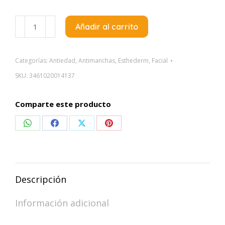
Esthederm
Añadir al carrito
Intensive
Aha
Peel
Categorías:
Antiedad
,
Antimanchas
,
Esthederm
,
Facial
X30ml
SKU:
3461020014137
cantidad
Comparte este producto
Compartir
Compartir
Compartir
Compartir
en
en
en
en
WhatsApp
Facebook
X
Pinterest
Descripción
Información adicional