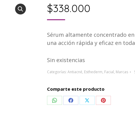
$
338.000
Sérum altamente concentrado en pr
una acción rápida y eficaz en tod
Sin existencias
Categorías:
Antiacné
,
Esthederm
,
Facial
,
Marcas
Comparte este producto
Compartir
Compartir
Compartir
Compartir
en
en
en
en
WhatsApp
Facebook
X
Pinterest