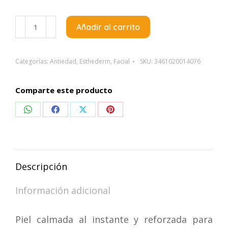
Esthederm
Añadir al carrito
Intensive
Vitamine
E2
Categorías:
Antiedad
,
Esthederm
,
Facial
SKU:
3461020014076
X30Ml
cantidad
Comparte este producto
Compartir
Compartir
Compartir
Compartir
en
en
en
en
WhatsApp
Facebook
X
Pinterest
Descripción
Información adicional
Piel calmada al instante y reforzada para