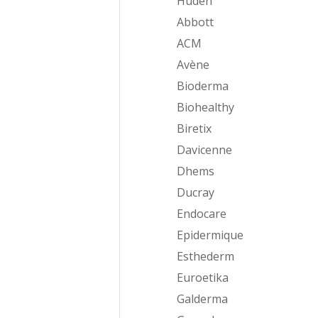
Huden
Abbott
ACM
Avène
Bioderma
Biohealthy
Biretix
Davicenne
Dhems
Ducray
Endocare
Epidermique
Esthederm
Euroetika
Galderma