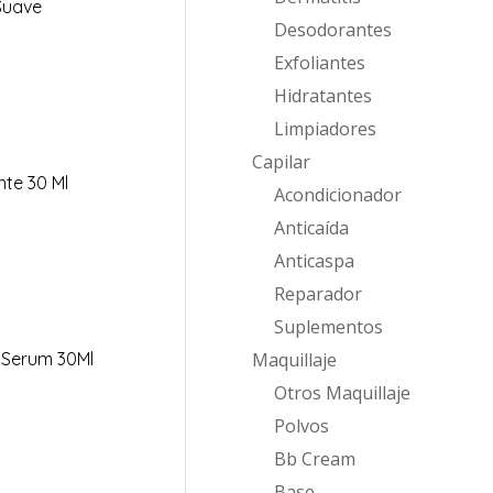
Suave
Desodorantes
Exfoliantes
Hidratantes
Limpiadores
Capilar
te 30 Ml
Acondicionador
Anticaída
Anticaspa
Reparador
Suplementos
 Serum 30Ml
Maquillaje
Otros Maquillaje
Polvos
Bb Cream
Base