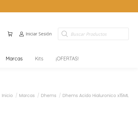
Iniciar Sesión
Marcas
Kits
¡OFERTAS!
Estás aquí:
Inicio
Marcas
Dhems
Dhems Acido Hialuronico x15ML