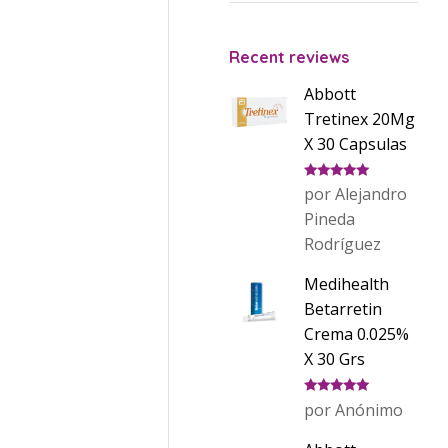
Recent reviews
Abbott
Tretinex 20Mg
X 30 Capsulas
Valorado
por Alejandro
con
5
de 5
Pineda
Rodríguez
Medihealth
Betarretin
Crema 0.025%
X 30 Grs
Valorado
por Anónimo
con
5
de 5