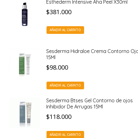
Esthederm Intensive Aha Peel X30ml
$
381.000
AÑADIR AL CARRITO
Sesderma Hidraloe Crema Contorno Oj
15Ml
$
98.000
AÑADIR AL CARRITO
Sesderma Btses Gel Contorno de ojos
Inhibidor De Arrugas 15Ml
$
118.000
AÑADIR AL CARRITO