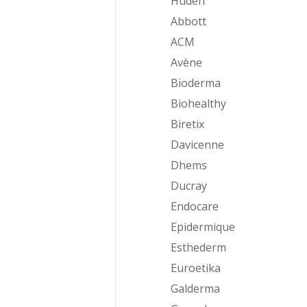
Huden
Abbott
ACM
Avène
Bioderma
Biohealthy
Biretix
Davicenne
Dhems
Ducray
Endocare
Epidermique
Esthederm
Euroetika
Galderma