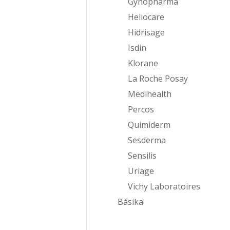
Gynopharma
Heliocare
Hidrisage
Isdin
Klorane
La Roche Posay
Medihealth
Percos
Quimiderm
Sesderma
Sensilis
Uriage
Vichy Laboratoires
Básika