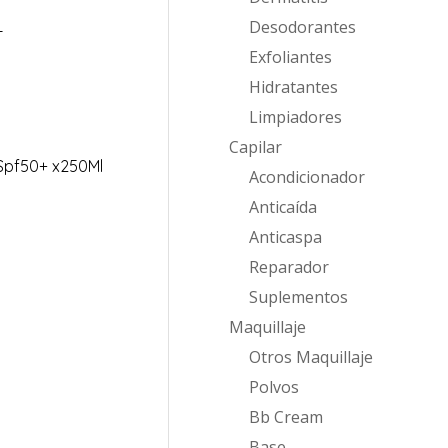
L
Desodorantes
Exfoliantes
Hidratantes
Limpiadores
Capilar
 Spf50+ x250Ml
Acondicionador
Anticaída
Anticaspa
Reparador
Suplementos
Maquillaje
Otros Maquillaje
Polvos
Bb Cream
Base