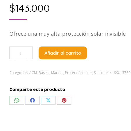
$
143.000
Ofrece una muy alta protección solar invisible
ACM
Añadir al carrito
Medisun
Protector
solar
Categorías:
ACM
,
Básika
,
Marcas
,
Protección solar
,
Sin color
SKU:
3760
Matificante
Gel
Comparte este producto
X40Ml
Compartir
Compartir
Compartir
Compartir
cantidad
en
en
en
en
WhatsApp
Facebook
X
Pinterest