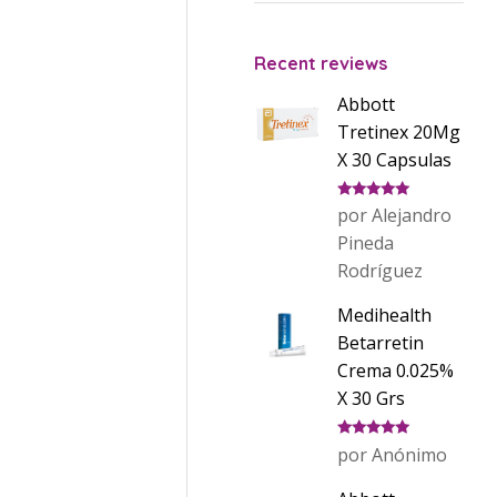
Recent reviews
Abbott
Tretinex 20Mg
X 30 Capsulas
Valorado
por Alejandro
con
5
de 5
Pineda
Rodríguez
Medihealth
Betarretin
Crema 0.025%
X 30 Grs
Valorado
por Anónimo
con
5
de 5