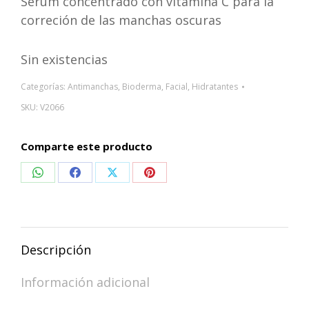
Sérum concentrado con vitamina C para la
correción de las manchas oscuras
Sin existencias
Categorías:
Antimanchas
,
Bioderma
,
Facial
,
Hidratantes
SKU:
V2066
Comparte este producto
Compartir
Compartir
Compartir
Compartir
en
en
en
en
WhatsApp
Facebook
X
Pinterest
Descripción
Información adicional