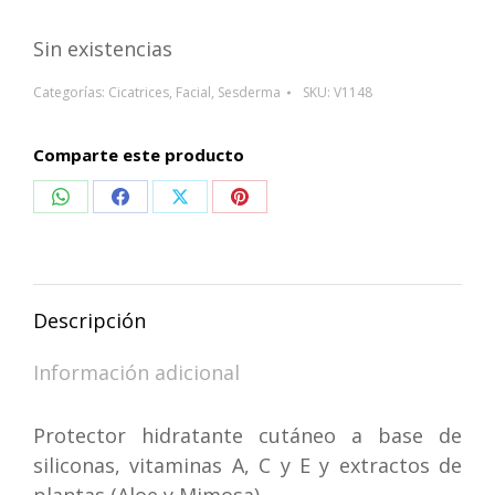
Sin existencias
Categorías:
Cicatrices
,
Facial
,
Sesderma
SKU:
V1148
Comparte este producto
Compartir
Compartir
Compartir
Compartir
en
en
en
en
WhatsApp
Facebook
X
Pinterest
Descripción
Información adicional
Protector hidratante cutáneo a base de
siliconas, vitaminas A, C y E y extractos de