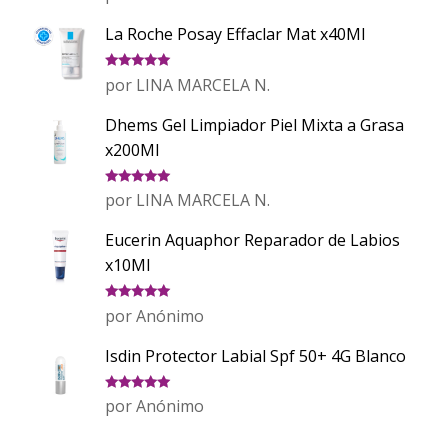
con
5
de 5
La Roche Posay Effaclar Mat x40Ml
Valorado
por LINA MARCELA N.
con
5
de 5
Dhems Gel Limpiador Piel Mixta a Grasa
x200Ml
Valorado
por LINA MARCELA N.
con
5
de 5
Eucerin Aquaphor Reparador de Labios
x10Ml
Valorado
por Anónimo
con
5
de 5
Isdin Protector Labial Spf 50+ 4G Blanco
Valorado
por Anónimo
con
5
de 5