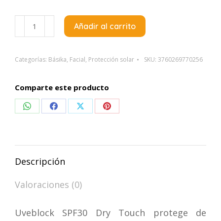
Isis
Añadir al carrito
Uveblock
Spf30
Dry
Categorías:
Básika
,
Facial
,
Protección solar
SKU:
3760269770256
Touch
X40Ml
Comparte este producto
cantidad
Compartir
Compartir
Compartir
Compartir
en
en
en
en
WhatsApp
Facebook
X
Pinterest
Descripción
Valoraciones (0)
Uveblock SPF30 Dry Touch protege de