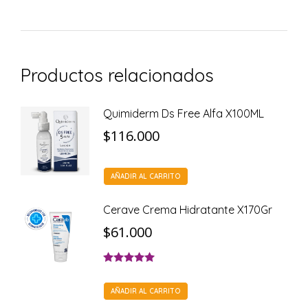
Productos relacionados
Quimiderm Ds Free Alfa X100ML
$
116.000
AÑADIR AL CARRITO
Cerave Crema Hidratante X170Gr
$
61.000
Valorado con
5.00
de 5
AÑADIR AL CARRITO