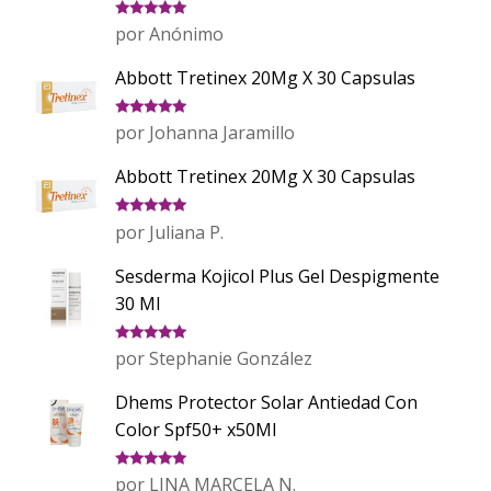
Valorado
por Anónimo
con
5
de 5
Abbott Tretinex 20Mg X 30 Capsulas
Valorado
por Johanna Jaramillo
con
5
de 5
Abbott Tretinex 20Mg X 30 Capsulas
Valorado
por Juliana P.
con
5
de 5
Sesderma Kojicol Plus Gel Despigmente
30 Ml
Valorado
por Stephanie González
con
5
de 5
Dhems Protector Solar Antiedad Con
Color Spf50+ x50Ml
Valorado
por LINA MARCELA N.