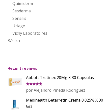
Quimiderm
Sesderma
Sensilis
Uriage
Vichy Laboratoires
Básika
Recent reviews
Abbott Tretinex 20Mg X 30 Capsulas
Valorado
por Alejandro Pineda Rodríguez
con
5
de 5
Medihealth Betarretin Crema 0.025% X 30
Grs