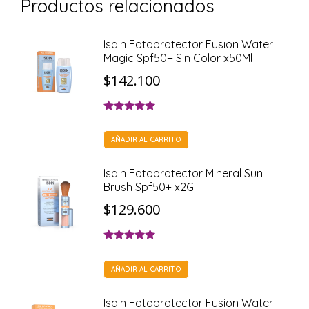
Productos relacionados
Isdin Fotoprotector Fusion Water
Magic Spf50+ Sin Color x50Ml
$
142.100
Valorado con
4.83
de 5
AÑADIR AL CARRITO
Isdin Fotoprotector Mineral Sun
Brush Spf50+ x2G
$
129.600
Valorado con
5.00
de 5
AÑADIR AL CARRITO
Isdin Fotoprotector Fusion Water