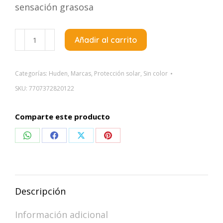
sensación grasosa
Huden
Añadir al carrito
Videlen
Plus
Oil
Categorías:
Huden
,
Marcas
,
Protección solar
,
Sin color
Free
SKU:
7707372820122
Protector
Solar
Comparte este producto
Spray
x120Ml
Compartir
Compartir
Compartir
Compartir
cantidad
en
en
en
en
WhatsApp
Facebook
X
Pinterest
Descripción
Información adicional