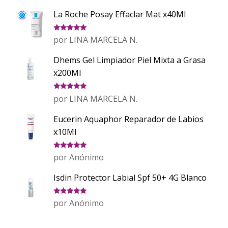
La Roche Posay Effaclar Mat x40Ml
Valorado
por LINA MARCELA N.
con
5
de 5
Dhems Gel Limpiador Piel Mixta a Grasa
x200Ml
Valorado
por LINA MARCELA N.
con
5
de 5
Eucerin Aquaphor Reparador de Labios
x10Ml
Valorado
por Anónimo
con
5
de 5
Isdin Protector Labial Spf 50+ 4G Blanco
Valorado
por Anónimo
con
5
de 5