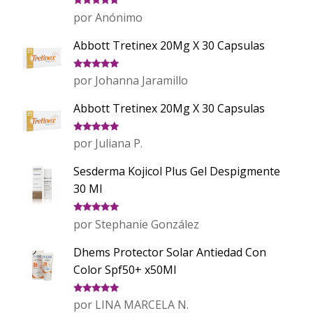
Valorado
por Anónimo
con
5
de 5
Abbott Tretinex 20Mg X 30 Capsulas
Valorado
por Johanna Jaramillo
con
5
de 5
Abbott Tretinex 20Mg X 30 Capsulas
Valorado
por Juliana P.
con
5
de 5
Sesderma Kojicol Plus Gel Despigmente
30 Ml
Valorado
por Stephanie González
con
5
de 5
Dhems Protector Solar Antiedad Con
Color Spf50+ x50Ml
Valorado
por LINA MARCELA N.
con
5
de 5