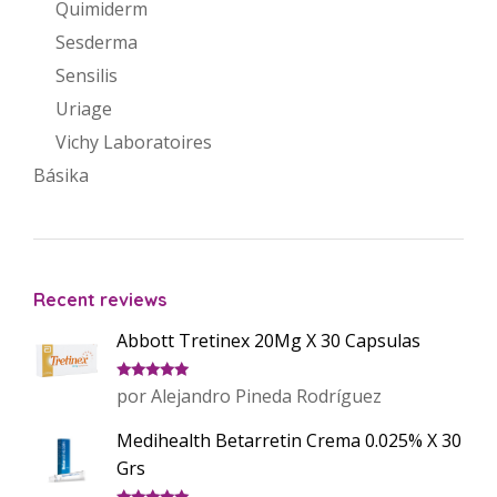
Quimiderm
Sesderma
Sensilis
Uriage
Vichy Laboratoires
Básika
Recent reviews
Abbott Tretinex 20Mg X 30 Capsulas
Valorado
por Alejandro Pineda Rodríguez
con
5
de 5
Medihealth Betarretin Crema 0.025% X 30
Grs