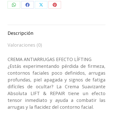
Cream
Compartir
Compartir
Compartir
Compartir
50
ML
en
en
en
en
cantidad
WhatsApp
Facebook
X
Pinterest
Descripción
Valoraciones (0)
CREMA ANTIARRUGAS EFECTO LÍFTING
¿Estás experimentando pérdida de firmeza,
contornos faciales poco definidos, arrugas
profundas, piel apagada y signos de fatiga
difíciles de ocultar? La Crema Suavizante
Absoluta LIFT & REPAIR tiene un efecto
tensor inmediato y ayuda a combatir las
arrugas y la flacidez del contorno facial.