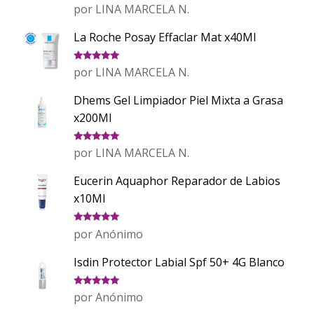
Valorado
por LINA MARCELA N.
con
5
de 5
La Roche Posay Effaclar Mat x40Ml
Valorado
por LINA MARCELA N.
con
5
de 5
Dhems Gel Limpiador Piel Mixta a Grasa
x200Ml
Valorado
por LINA MARCELA N.
con
5
de 5
Eucerin Aquaphor Reparador de Labios
x10Ml
Valorado
por Anónimo
con
5
de 5
Isdin Protector Labial Spf 50+ 4G Blanco
Valorado
por Anónimo
con
5
de 5