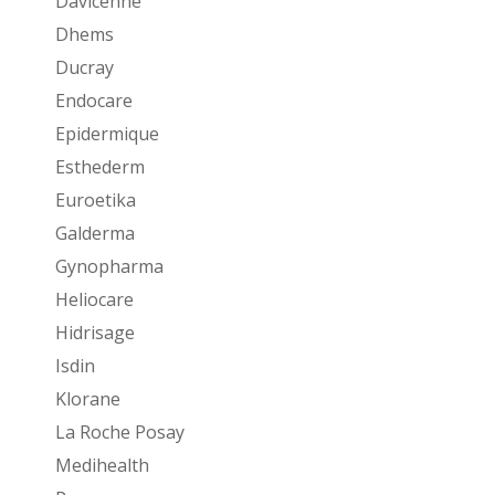
Davicenne
Dhems
Ducray
Endocare
Epidermique
Esthederm
Euroetika
Galderma
Gynopharma
Heliocare
Hidrisage
Isdin
Klorane
La Roche Posay
Medihealth