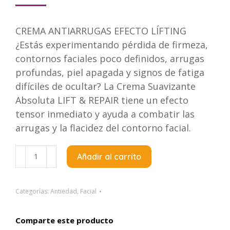
CREMA ANTIARRUGAS EFECTO LÍFTING
¿Estás experimentando pérdida de firmeza,
contornos faciales poco definidos, arrugas
profundas, piel apagada y signos de fatiga
difíciles de ocultar? La Crema Suavizante
Absoluta LIFT & REPAIR tiene un efecto
tensor inmediato y ayuda a combatir las
arrugas y la flacidez del contorno facial.
Esthederm
Añadir al carrito
Lift
&
Repiar
Categorías:
Antiedad
,
Facial
Absolute
Smoothing
Comparte este producto