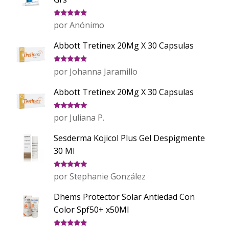
Valorado
por Anónimo
con
5
de 5
Abbott Tretinex 20Mg X 30 Capsulas
Valorado
por Johanna Jaramillo
con
5
de 5
Abbott Tretinex 20Mg X 30 Capsulas
Valorado
por Juliana P.
con
5
de 5
Sesderma Kojicol Plus Gel Despigmente
30 Ml
Valorado
por Stephanie González
con
5
de 5
Dhems Protector Solar Antiedad Con
Color Spf50+ x50Ml