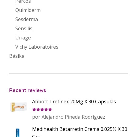
Percos
Quimiderm
Sesderma
Sensilis
Uriage
Vichy Laboratoires
Básika
Recent reviews
Abbott Tretinex 20Mg X 30 Capsulas
Valorado
por Alejandro Pineda Rodríguez
con
5
de 5
Medihealth Betarretin Crema 0.025% X 30
Grs