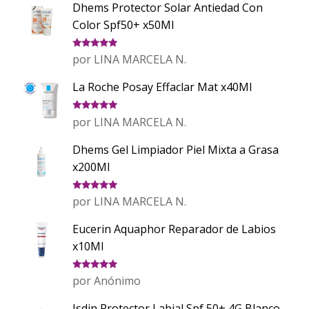
Dhems Protector Solar Antiedad Con
Color Spf50+ x50Ml
Valorado
por LINA MARCELA N.
con
5
de 5
La Roche Posay Effaclar Mat x40Ml
Valorado
por LINA MARCELA N.
con
5
de 5
Dhems Gel Limpiador Piel Mixta a Grasa
x200Ml
Valorado
por LINA MARCELA N.
con
5
de 5
Eucerin Aquaphor Reparador de Labios
x10Ml
Valorado
por Anónimo
con
5
de 5
Isdin Protector Labial Spf 50+ 4G Blanco