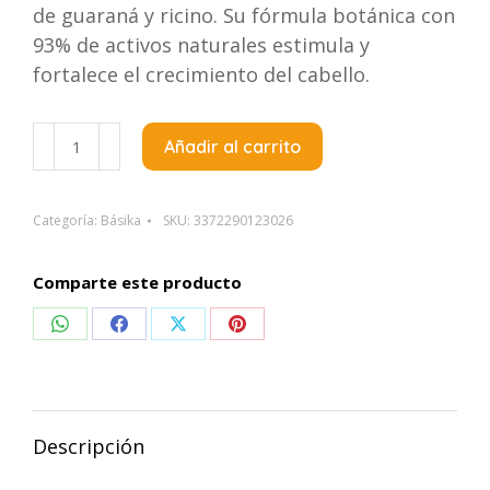
de guaraná y ricino. Su fórmula botánica con
93% de activos naturales estimula y
fortalece el crecimiento del cabello.
Lazartigue
Añadir al carrito
Champu
Anticaida
Fortalecedor
Categoría:
Básika
SKU:
3372290123026
Fortify
x250Ml
Comparte este producto
cantidad
Compartir
Compartir
Compartir
Compartir
en
en
en
en
WhatsApp
Facebook
X
Pinterest
Descripción