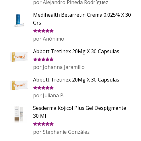
Valorado
por Alejandro Pineda Rodríguez
con
5
de 5
Medihealth Betarretin Crema 0.025% X 30
Grs
Valorado
por Anónimo
con
5
de 5
Abbott Tretinex 20Mg X 30 Capsulas
Valorado
por Johanna Jaramillo
con
5
de 5
Abbott Tretinex 20Mg X 30 Capsulas
Valorado
por Juliana P.
con
5
de 5
Sesderma Kojicol Plus Gel Despigmente
30 Ml
Valorado
por Stephanie González
con
5
de 5