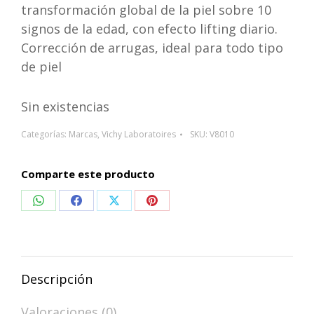
transformación global de la piel sobre 10
signos de la edad, con efecto lifting diario.
Corrección de arrugas, ideal para todo tipo
de piel
Sin existencias
Categorías:
Marcas
,
Vichy Laboratoires
SKU:
V8010
Comparte este producto
Compartir
Compartir
Compartir
Compartir
en
en
en
en
WhatsApp
Facebook
X
Pinterest
Descripción
Valoraciones (0)