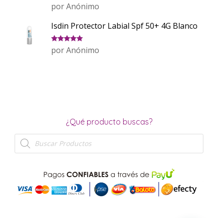
Valorado
por Anónimo
con
5
de 5
Isdin Protector Labial Spf 50+ 4G Blanco
Valorado
por Anónimo
con
5
de 5
¿Qué producto buscas?
Búsqueda
de
productos