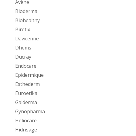
Avène
Bioderma
Biohealthy
Biretix
Davicenne
Dhems
Ducray
Endocare
Epidermique
Esthederm
Euroetika
Galderma
Gynopharma
Heliocare
Hidrisage