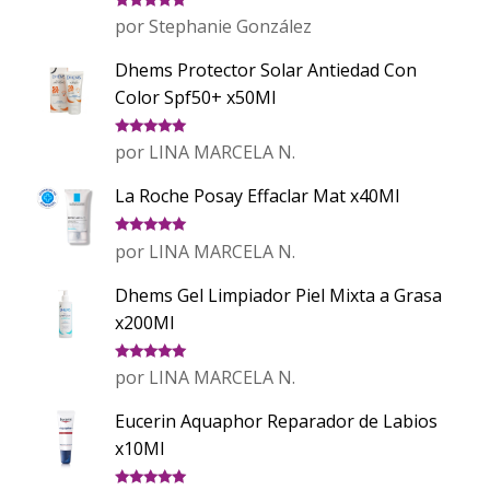
Valorado
por Stephanie González
con
5
de 5
Dhems Protector Solar Antiedad Con
Color Spf50+ x50Ml
Valorado
por LINA MARCELA N.
con
5
de 5
La Roche Posay Effaclar Mat x40Ml
Valorado
por LINA MARCELA N.
con
5
de 5
Dhems Gel Limpiador Piel Mixta a Grasa
x200Ml
Valorado
por LINA MARCELA N.
con
5
de 5
Eucerin Aquaphor Reparador de Labios
x10Ml