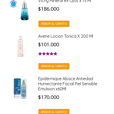
Vichy Mineral 89 Ojos x 15 Ml
$
186.000
AÑADIR AL CARRITO
Avene Locion Tonica X 200 Ml
$
101.000
Valorado con
5.00
de 5
AÑADIR AL CARRITO
Epidermique Alsace Antiedad
Humectante Facial Piel Sensible
Emulsion x60Ml
$
170.000
AÑADIR AL CARRITO