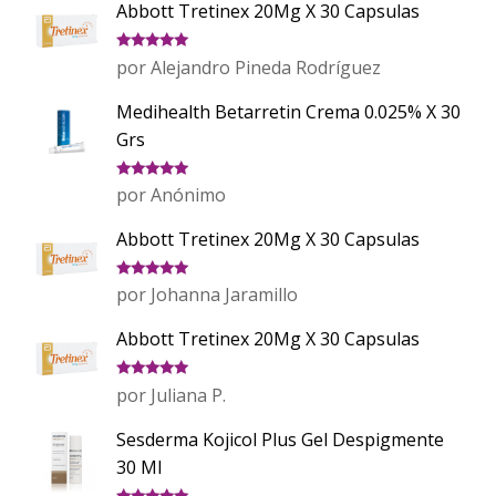
Abbott Tretinex 20Mg X 30 Capsulas
Valorado
por Alejandro Pineda Rodríguez
con
5
de 5
Medihealth Betarretin Crema 0.025% X 30
Grs
Valorado
por Anónimo
con
5
de 5
Abbott Tretinex 20Mg X 30 Capsulas
Valorado
por Johanna Jaramillo
con
5
de 5
Abbott Tretinex 20Mg X 30 Capsulas
Valorado
por Juliana P.
con
5
de 5
Sesderma Kojicol Plus Gel Despigmente
30 Ml