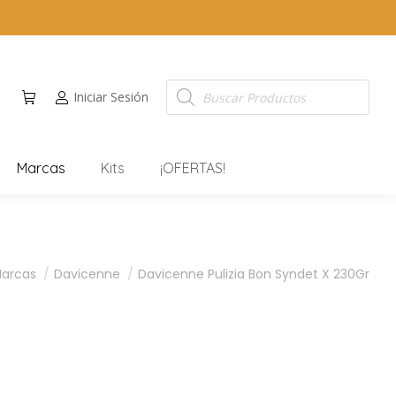
Iniciar Sesión
Marcas
Kits
¡OFERTAS!
quí:
arcas
Davicenne
Davicenne Pulizia Bon Syndet X 230Gr