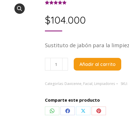
Valorado con
1
5.00
de 5 en
$
104.000
base a
valoración de
un cliente
Sustituto de jabón para la limpiez
Davicenne
Añadir al carrito
Pulizia
Bon
Syndet
Categorías:
Davicenne
,
Facial
,
Limpiadores
SKU:
X
230Gr
Comparte este producto
cantidad
Compartir
Compartir
Compartir
Compartir
en
en
en
en