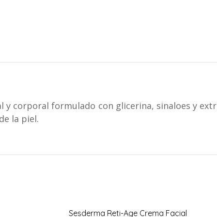
WhatsApp
Facebook
X
Pinterest
al y corporal formulado con glicerina, sinaloes y ex
e la piel.
Sesderma Reti-Age Crema Facial