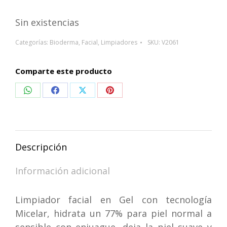
Sin existencias
Categorías:
Bioderma
,
Facial
,
Limpiadores
SKU:
V2061
Comparte este producto
Compartir
Compartir
Compartir
Compartir
en
en
en
en
WhatsApp
Facebook
X
Pinterest
Descripción
Información adicional
Limpiador facial en Gel con tecnología
Micelar, hidrata un 77% para piel normal a