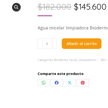
El
$
182.000
$
145.600
precio
Agua micelar limpiadora Bioderma 
original
era:
Bioderma
Añadir al carrito
Sensibio
$182.000
H2O
x
Categorías:
Bioderma
,
Facial
,
Limpiadores
SKU:
500
ML
Comparte este producto
cantidad
Compartir
Compartir
Compartir
Compartir
en
en
en
en
WhatsApp
Facebook
X
Pinterest