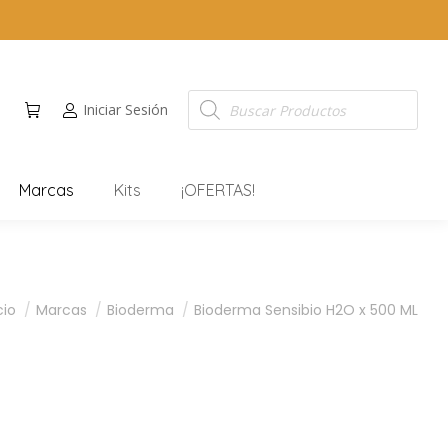
Iniciar Sesión
Marcas
Kits
¡OFERTAS!
tás aquí:
cio
Marcas
Bioderma
Bioderma Sensibio H2O x 500 ML