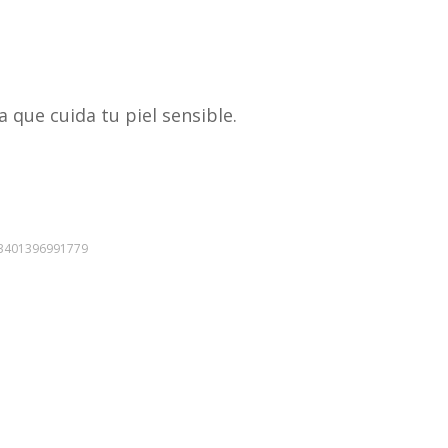
El
precio
que cuida tu piel sensible.
actual
es:
.
$145.600.
3401396991779