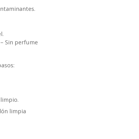
contaminantes.
l.
 – Sin perfume
pasos:
 limpio.
dón limpia