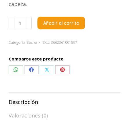
cabeza.
SVR
Añadir al carrito
Topialyse
Gel
Lavante
Categoría:
Básika
SKU:
3662361001897
-
Gel
Comparte este producto
de
Compartir
Compartir
Compartir
Compartir
Ducha
X
en
en
en
en
400Ml
WhatsApp
Facebook
X
Pinterest
cantidad
Descripción
Valoraciones (0)