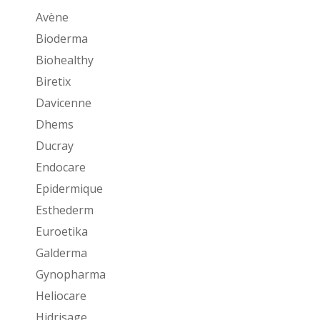
Avène
Bioderma
Biohealthy
Biretix
Davicenne
Dhems
Ducray
Endocare
Epidermique
Esthederm
Euroetika
Galderma
Gynopharma
Heliocare
Hidrisage