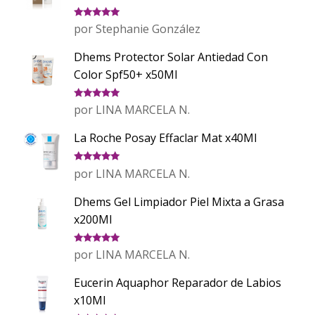
Valorado
por Stephanie González
con
5
de 5
Dhems Protector Solar Antiedad Con
Color Spf50+ x50Ml
Valorado
por LINA MARCELA N.
con
5
de 5
La Roche Posay Effaclar Mat x40Ml
Valorado
por LINA MARCELA N.
con
5
de 5
Dhems Gel Limpiador Piel Mixta a Grasa
x200Ml
Valorado
por LINA MARCELA N.
con
5
de 5
Eucerin Aquaphor Reparador de Labios
x10Ml