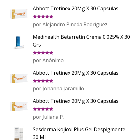
Abbott Tretinex 20Mg X 30 Capsulas
Valorado
por Alejandro Pineda Rodríguez
con
5
de 5
Medihealth Betarretin Crema 0.025% X 30
Grs
Valorado
por Anónimo
con
5
de 5
Abbott Tretinex 20Mg X 30 Capsulas
Valorado
por Johanna Jaramillo
con
5
de 5
Abbott Tretinex 20Mg X 30 Capsulas
Valorado
por Juliana P.
con
5
de 5
Sesderma Kojicol Plus Gel Despigmente
30 Ml