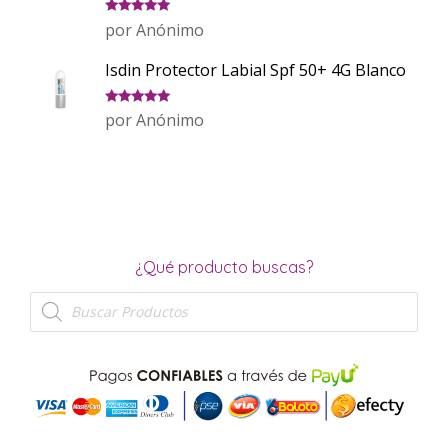
Valorado
por Anónimo
con
5
de 5
Isdin Protector Labial Spf 50+ 4G Blanco
Valorado
por Anónimo
con
5
de 5
¿Qué producto buscas?
Búsqueda
de
productos