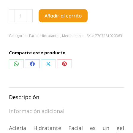
Medihealth
Añadir al carrito
Acleria
Hidratante
Facial
Categorías:
Facial
,
Hidratantes
,
Medihealth
SKU:
7703281020363
x
50Gr
Comparte este producto
cantidad
Compartir
Compartir
Compartir
Compartir
en
en
en
en
WhatsApp
Facebook
X
Pinterest
Descripción
Información adicional
Acleria Hidratante Facial es un gel